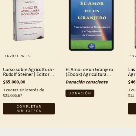
ENVÍO GRATIS
ENV
Curso sobre Agricultura -
El Amor de un Granjero
Las
Rudolf Steiner | Editorial
(Ebook) Agricultura
Agr
Biodinámica
biodinámica, vida rural
y c
$65.000,00
Donación consciente
$46
consciente y
compromiso con la
3
cuotas sin interés de
3
cu
Tierra
$21.666,67
$15.