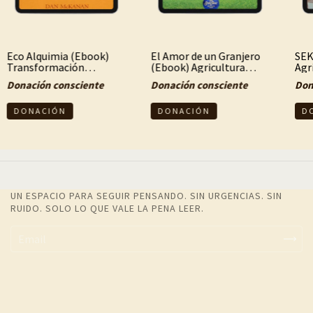
Eco Alquimia (Ebook)
El Amor de un Granjero
SEK
Transformación
(Ebook) Agricultura
Agr
ecológica, conciencia y
biodinámica, vida rural
eco
Donación consciente
Donación consciente
Don
práctica regenerativa
consciente y
tra
compromiso con la
Tierra
UN ESPACIO PARA SEGUIR PENSANDO. SIN URGENCIAS. SIN
RUIDO. SOLO LO QUE VALE LA PENA LEER.