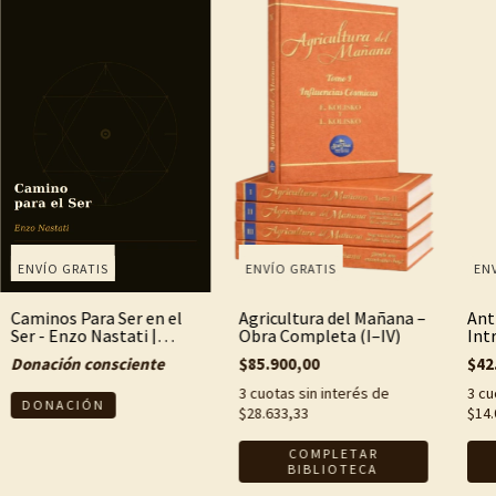
ENVÍO GRATIS
ENVÍO GRATIS
ENV
Caminos Para Ser en el
Agricultura del Mañana –
Ant
Ser - Enzo Nastati |
Obra Completa (I–IV)
Int
Editorial Biodinamica
fun
Donación consciente
$85.900,00
$42
Stay True
pen
Ste
3
cuotas sin interés de
3
cu
$28.633,33
$14.