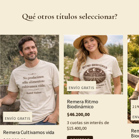
Qué otros títulos seleccionar?
ENVÍO GRATIS
Remera Ritmo
Biodinámico
21
$46.200,00
ENV
ENVÍO GRATIS
3
cuotas sin interés de
$15.400,00
Rem
Remera Cultivamos vida
Bio