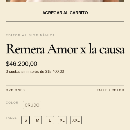
EDITORIAL BIODINÁMICA
Remera Amor x la causa
$46.200,00
3
cuotas sin interés de
$15.400,00
OPCIONES
TALLE / COLOR
COLOR
CRUDO
TALLE
S
M
L
XL
XXL