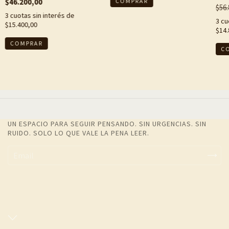
$46.200,00
COMPRAR
Leó
$56.
3
cuotas sin interés de
3
cu
$15.400,00
$14.
COMPRAR
C
UN ESPACIO PARA SEGUIR PENSANDO. SIN URGENCIAS. SIN
RUIDO. SOLO LO QUE VALE LA PENA LEER.