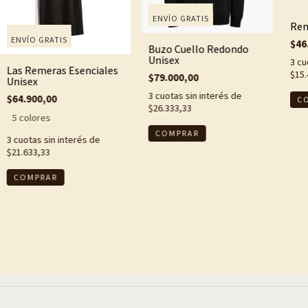
ENVÍO GRATIS
Rem
ENVÍO GRATIS
$46
Buzo Cuello Redondo
Unisex
3
cu
Las Remeras Esenciales
$15.
$79.000,00
Unisex
3
cuotas sin interés de
$64.900,00
C
$26.333,33
5 colores
COMPRAR
3
cuotas sin interés de
$21.633,33
COMPRAR