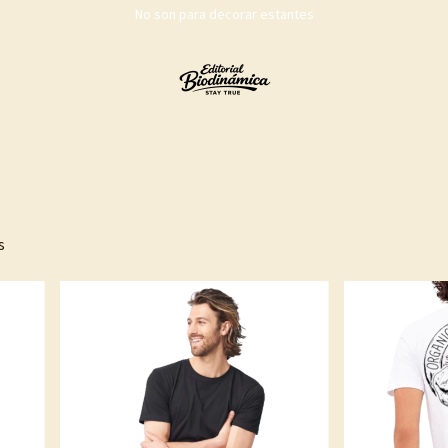
No son para decorar estantes
s