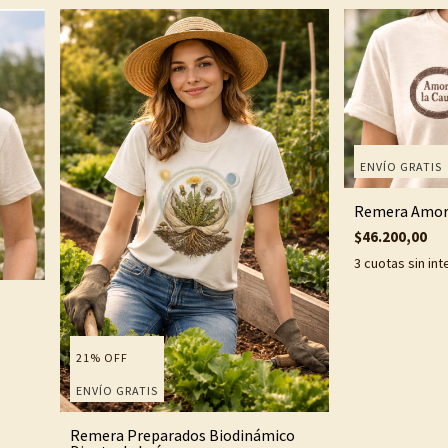
ENVÍO GRATIS
Remera Amor 
$46.200,00
3
cuotas sin in
21
%
OFF
ENVÍO GRATIS
Remera Preparados Biodinámico