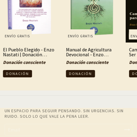
ENV
ENVÍO GRATIS
ENVÍO GRATIS
Cam
El Pueblo Elegido - Enzo
Manual de Agricultura
Ser 
Nastati | Donación
Devocional - Enzo
Edi
Consciente
Nastati | Donación
Don
Donación consciente
Donación consciente
Sta
Consciente
UN ESPACIO PARA SEGUIR PENSANDO. SIN URGENCIAS. SIN
RUIDO. SOLO LO QUE VALE LA PENA LEER.